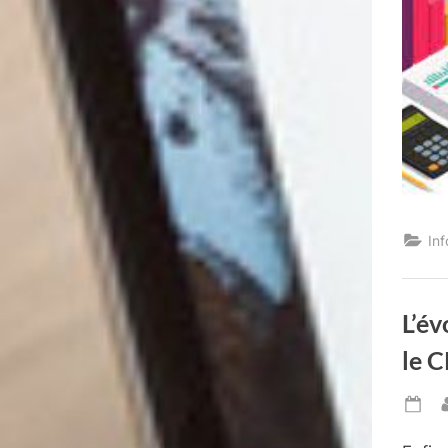
In
L’év
le 
Po
on