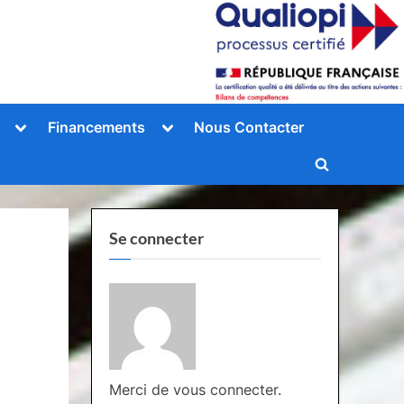
Toggle
Toggle
Financements
Nous Contacter
sub-
sub-
menu
menu
Toggle
search
form
Se connecter
Merci de vous connecter.