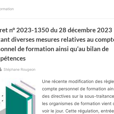
plateforme
de
formation
l’inclusion”
ret n° 2023-1350 du 28 décembre 2023
ant diverses mesures relatives au compt
onnel de formation ainsi qu’au bilan de
pétences
By
Stéphane Rougeon
sted
Une récente modification des règl
compte personnel de formation ain
des directives sur la sous-traitanc
les organismes de formation vient 
voir le jour. Cette régulation, entré