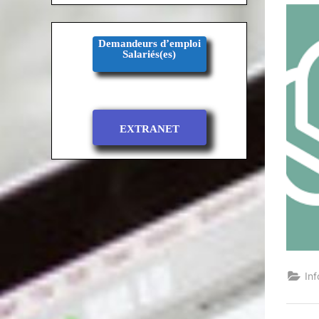
on
Demandeurs d’emploi
Salariés(es)
EXTRANET
In