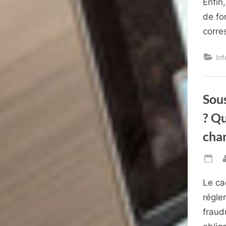
Enfin
de fo
corre
In
Sous
? Qu
cha
Po
on
Le ca
régle
fraud