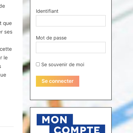
 de
Identifiant
t que
er ses
Mot de passe
cette
r le
Se souvenir de moi
s
que