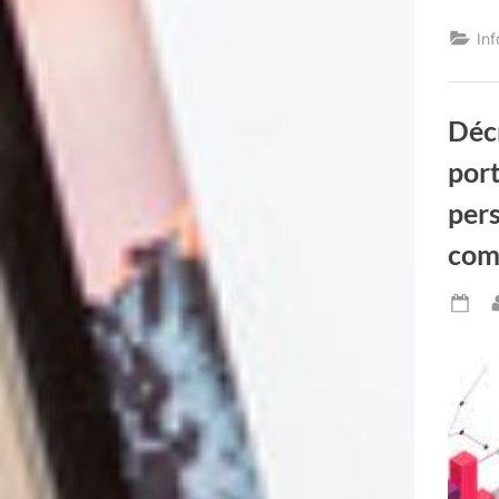
In
Déc
port
pers
com
Po
on