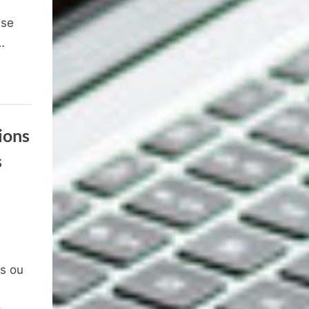
nse
…
ions
s
s ou