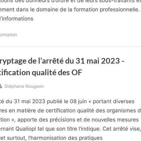
ations des donneurs d’ordre et de leurs sous-traitants e
ment dans le domaine de la formation professionnelle.
d’informations
formation
yptage de l’arrêté du 31 mai 2023 -
ification qualité des OF
By
Stéphane Rougeon
sted
êté du 31 mai 2023 publié le 08 juin « portant diverses
es en matière de certification qualité des organismes 
tion », apporte des précisions et de nouvelles mesures
nant Qualiopi tel que son titre l’indique. Cet arrêté vise
 et surtout, l’harmonisation des pratiques