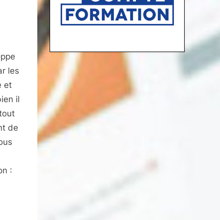
oppe
r les
e et
en il
tout
nt de
ous
on :