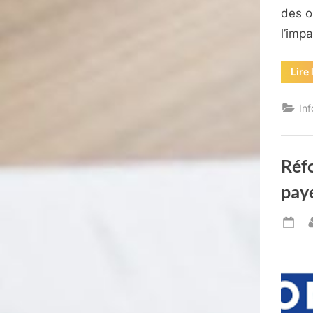
des o
l’imp
Lire 
In
Réfo
paye
Po
on