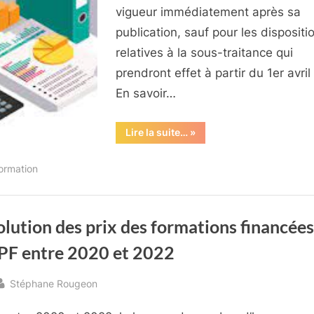
vigueur immédiatement après sa
publication, sauf pour les dispositi
relatives à la sous-traitance qui
prendront effet à partir du 1er avril
En savoir…
“Décret
Lire la suite…
»
n°
2023-
1350
formation
du
28
décembre
2023
portant
diverses
olution des prix des formations financées
mesures
relatives
CPF entre 2020 et 2022
au
compte
personnel
de
By
Stéphane Rougeon
formation
sted
ainsi
qu’au