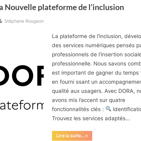
 Nouvelle plateforme de l’inclusion
By
Stéphane Rougeon
sted
La plateforme de l’inclusion, dével
des services numériques pensés pa
professionnels de l’insertion social
professionnelle. Nous savons combi
est important de gagner du temps 
en fourni ssant un accompagneme
qualité aux usagers. Avec DORA, n
avons mis l’accent sur quatre
fonctionnalités clés :
Identificati
Trouvez les services adaptés…
“Dora
Lire la suite…
»
Nouvelle