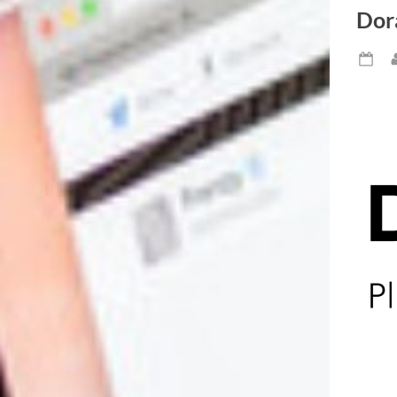
Dora
Po
on