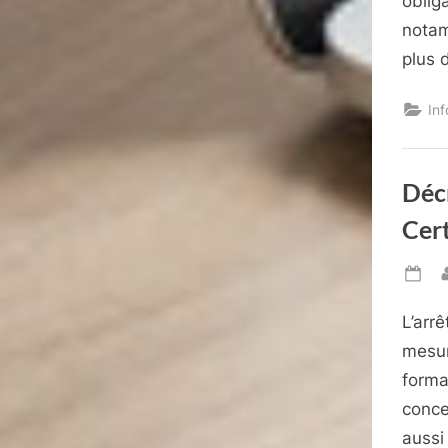
oblig
notam
plus 
In
Décr
Cert
Po
on
L’arr
mesur
forma
concer
aussi