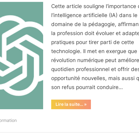
Cette article souligne l’importance
l’intelligence artificielle (IA) dans le
domaine de la pédagogie, affirman
la profession doit évoluer et adapt
pratiques pour tirer parti de cette
technologie. Il met en exergue que 
révolution numérique peut améliore
quotidien professionnel et offrir de
opportunité nouvelles, mais aussi 
son refus pourrait conduire…
“Guide
Lire la suite…
»
Sydologie
ChatGPT
:
formation
révolutionner
la
pédagogie”