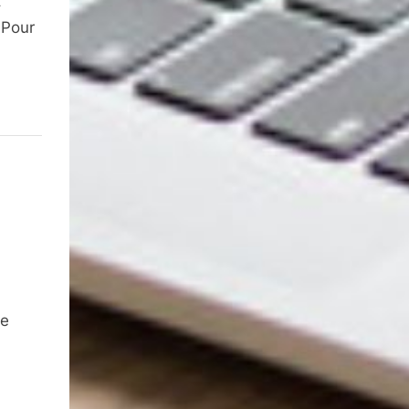
t
 Pour
de
,