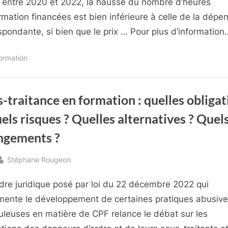
, entre 2020 et 2022, la hausse du nombre d’heures
bilan
de
rmation financées est bien inférieure à celle de la dépe
compétences”
spondante, si bien que le prix … Pour plus d’information
formation
-traitance en formation : quelles obligat
els risques ? Quelles alternatives ? Quel
ngements ?
By
Stéphane Rougeon
sted
dre juridique posé par loi du 22 décembre 2022 qui
mente le développement de certaines pratiques abusive
uleuses en matière de CPF relance le débat sur les