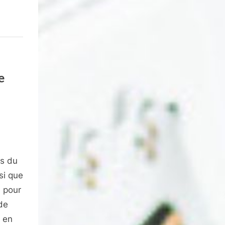
e
es du
si que
e pour
de
e en