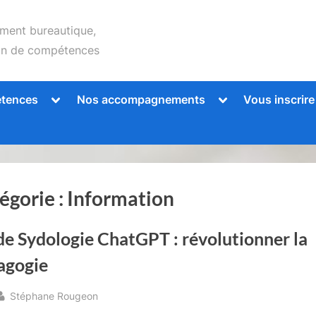
ent bureautique,
lan de compétences
Toggle
Toggle
étences
Nos accompagnements
Vous inscrire
sub-
sub-
menu
menu
égorie :
Information
e Sydologie ChatGPT : révolutionner la
agogie
By
Stéphane Rougeon
sted