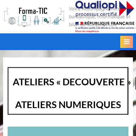
Skip
Forma-TIC
Votre Accompagnement
to
bureautique, informatique et
content
bilan de compétences
ATELIERS « DECOUVERTE »
ATELIERS NUMERIQUES