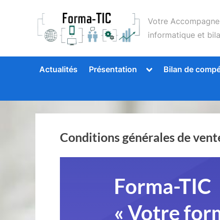
Skip
to
Forma-TIC
Votre Accompagnem
content
informatique et bi
Toggle
Actualités
Présentation
Bilan de comp
sub-
menu
Conditions générales de ven
Forma-TIC
« Votre for