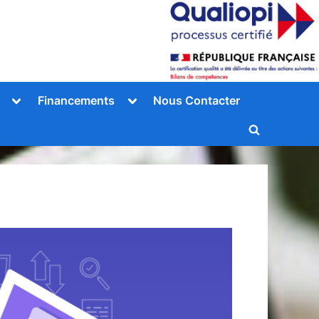
Toggle
Toggle
Financements
Nous Contacter
sub-
sub-
menu
menu
Toggle
search
form