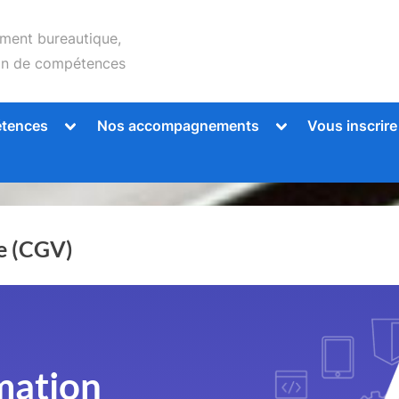
ent bureautique,
lan de compétences
Toggle
Toggle
étences
Nos accompagnements
Vous inscrire
sub-
sub-
menu
menu
te (CGV)
mation