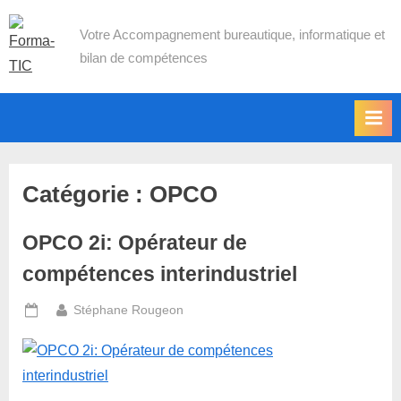
Skip
Forma-TIC
Votre Accompagnement bureautique, informatique et
to
bilan de compétences
content
Catégorie :
OPCO
OPCO 2i: Opérateur de
compétences interindustriel
By
Stéphane Rougeon
Posted
on