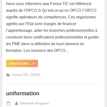
Nous vous informons que Forma-TIC est référencé
auprès de l’OPCO 2i Qu’est-ce qu’un OPCO ? OPCO
signifie opérateurs de compétences. Ces organismes
agréés par l’Etat sont chargés de financer
l’apprentissage, aider les branches professionnelles à
construire leurs certifications professionnelles et guider
les PME dans la définition de leurs besoins en
formation. Les missions des OPCO…
“OPCO
Lire la suite…
»
2i:
Opérateur
de
,
Forma-TIC
OPCO
compétences
interindustriel”
uniformation
By
Stéphane Rougeon
Posted