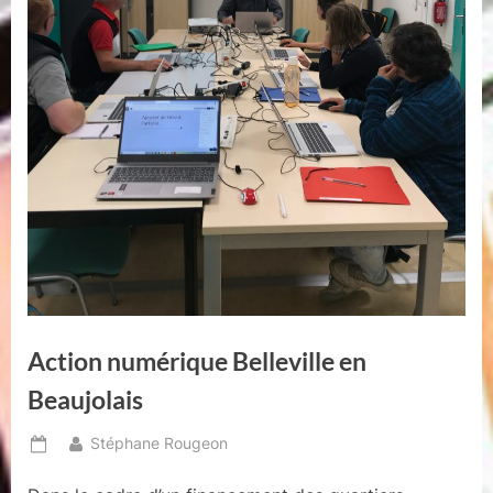
Action numérique Belleville en
Beaujolais
By
Stéphane Rougeon
Posted
on