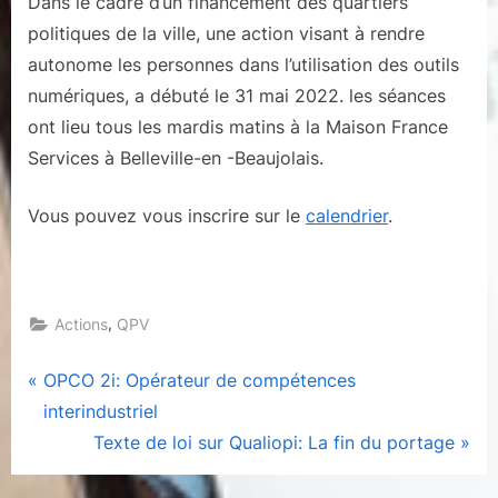
Dans le cadre d’un financement des quartiers
politiques de la ville, une action visant à rendre
autonome les personnes dans l’utilisation des outils
numériques, a débuté le 31 mai 2022. les séances
ont lieu tous les mardis matins à la Maison France
Services à Belleville-en -Beaujolais.
Vous pouvez vous inscrire sur le
calendrier
.
,
Actions
QPV
Navigation
P
OPCO 2i: Opérateur de compétences
r
interindustriel
de
e
N
Texte de loi sur Qualiopi: La fin du portage
l’article
v
e